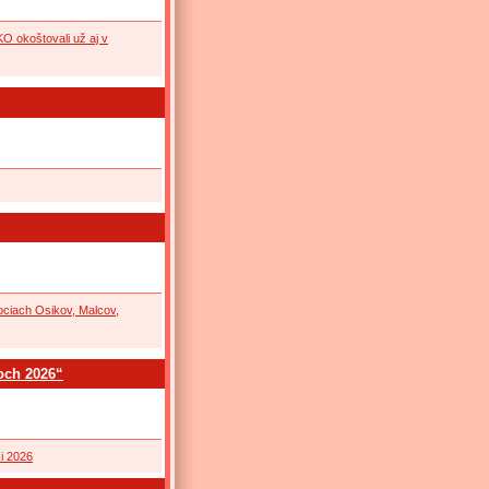
O okoštovali už aj v
bciach Osikov, Malcov,
och 2026“
i 2026