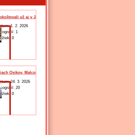
koštovali už aj v Janovciach
atum:
1. 2. 2026
otografií:
1
ložiek:
0
ciach Osikov, Malcov, Chmeľová a Zborov
atum:
24. 3. 2026
otografií:
20
ložiek:
0