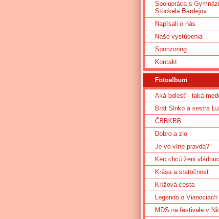
Spolupráca s Gymnáz
Stöckela Bardejov
Napísali o nás
Naše vystúpenia
Sponzoring
Kontakt
Fotoalbum
Aká bolesť - taká med
Brat Slnko a sestra L
ČBBKBB
Dobro a zlo
Je vo víne pravda?
Kec chcú ženi vládnu
Krása a statočnosť
Krížová cesta
Legenda o Vianociach
MDS na festivale v Nit