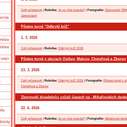
Celý príspevok
|
Rubrika:
Je vo víne pravda?
|
Fotografie:
Zborovské VÍNK
Janovciach
ecína
Pôstne turné "Odkrytý kríž"
1. 3. 2026
ntúra
ntúra
Celý príspevok
|
Rubrika:
Odkrytý kríž 2026
 vreci
Pôstne turné v obciach Osikov, Malcov, Chmeľová a Zborov
23. 3. 2026
..
Celý príspevok
|
Rubrika:
Odkrytý kríž 2026
|
Fotografie:
Pôstne turné v o
Chmeľová a Zborov
c
Zborovskí divadelníci zožali úspech na „Mihaľovskich desk
22. 6. 2026
efa
Celý príspevok
|
Rubrika:
Je vo víne pravda?
|
Fotografie:
Mihaľovski desk
tivity