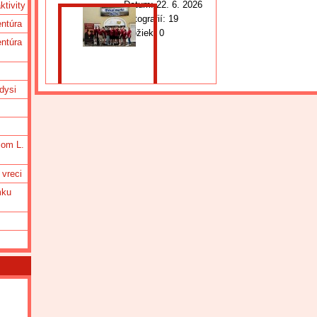
Datum:
22. 6. 2026
tivity
Fotografií:
19
ntúra
Zložiek:
0
ntúra
dysi
iom L.
 vreci
mku