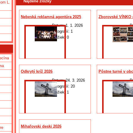
Najdené zložky
iom L.
Nebeská reklamná agentúra 2025
Zborovské VÍNKO o
Datum:
1. 1. 2026
D
Fotografií:
1
F
Zložiek:
0
Z
ecína
una
Odkrytý kríž 2026
Pôstne turné v ob
Datum:
24. 3. 2026
D
Fotografií:
20
F
Zložiek:
1
Z
c
Mihaľovski deski 2026
re