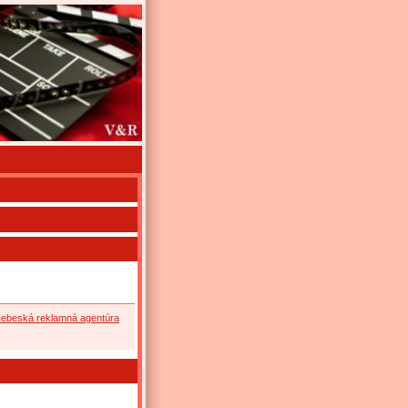
ebeská reklamná agentúra