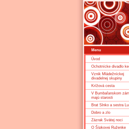
Menu
Úvod
Ochotnícke divadlo ke
Vznik Mládežníckej
divadelnej skupiny
Krížová cesta
V Bumbaľanskom zá
majú starosti
Brat Slnko a sestra L
Dobro a zlo
Zázrak Svätej noci
O Šípkovej Ruženke