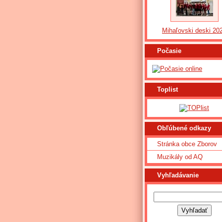
Mihaľovski deski 20
Počasie
Toplist
Obľúbené odkazy
Stránka obce Zborov
Muzikály od AQ
Vyhľadávanie