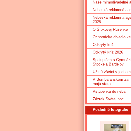
Naše mimodivadelné ak
Nebeská reklamná age
Nebeská reklamná age
2025
O Šípkovej Ruženke
Ochotnícke divadlo ke
Odkrytý kríž
Odkrytý kríž 2026
Spolupráca s Gymnáz
Stöckela Bardejov
Už sú všetci v jednom
V Bumbaľanskom zá
majú starosti
Vstupenka do neba
Zázrak Svätej noci
Posledné fotografie