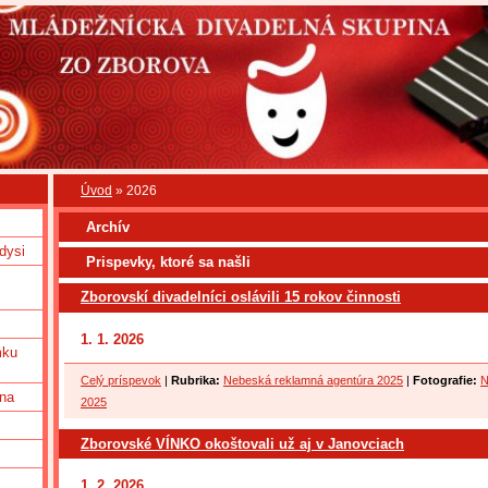
Úvod
»
2026
Archív
dysi
Prispevky, ktoré sa našli
Zborovskí divadelníci oslávili 15 rokov činnosti
1. 1. 2026
mku
Celý príspevok
|
Rubrika:
Nebeská reklamná agentúra 2025
|
Fotografie:
N
una
2025
Zborovské VÍNKO okoštovali už aj v Janovciach
1. 2. 2026