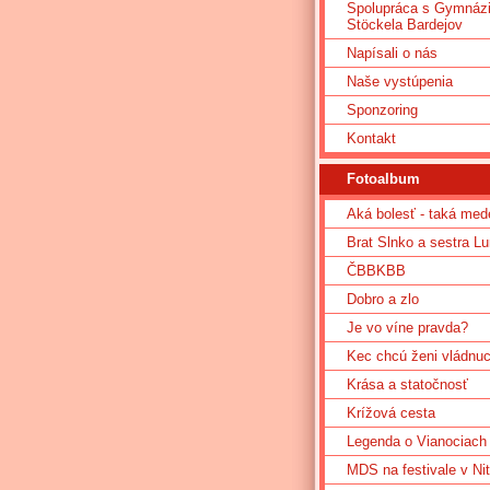
Spolupráca s Gymnáz
Stöckela Bardejov
Napísali o nás
Naše vystúpenia
Sponzoring
Kontakt
Fotoalbum
Aká bolesť - taká med
Brat Slnko a sestra L
ČBBKBB
Dobro a zlo
Je vo víne pravda?
Kec chcú ženi vládnu
Krása a statočnosť
Krížová cesta
Legenda o Vianociach
MDS na festivale v Nit