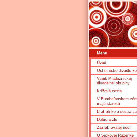
Menu
Úvod
Ochotnícke divadlo ke
Vznik Mládežníckej
divadelnej skupiny
Krížová cesta
V Bumbaľanskom zá
majú starosti
Brat Slnko a sestra L
Dobro a zlo
Zázrak Svätej noci
O Šípkovej Ruženke