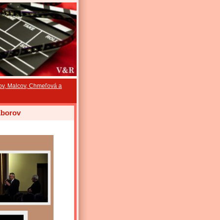
kov, Malcov, Chmeľová a
Zborov