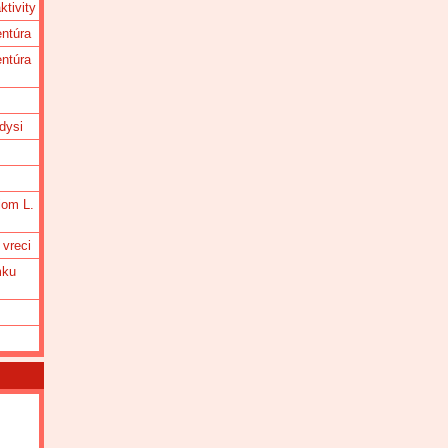
tivity
ntúra
ntúra
dysi
iom L.
 vreci
mku