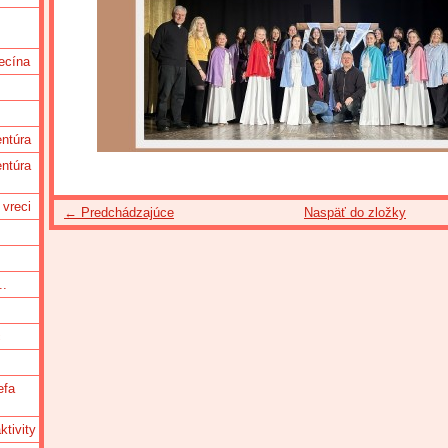
ecína
ntúra
ntúra
 vreci
← Predchádzajúce
Naspäť do zložky
..
c
efa
tivity