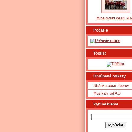
Mihaľovski deski 20
Počasie
Toplist
Obľúbené odkazy
Stránka obce Zborov
Muzikály od AQ
Vyhľadávanie