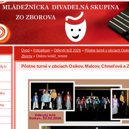
Úvod
»
Fotoalbum
»
Odkrytý kríž 2026
»
Pôstne turné v obciach Osi
Zborov
»
Osikov koláž_resize
Pôstne turné v obciach Osikov, Malcov, Chmeľová a 
dysi
mku
una