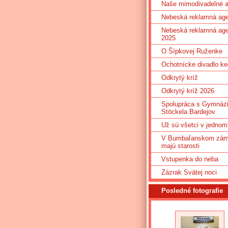
Naše mimodivadelné ak
Nebeská reklamná age
Nebeská reklamná age
2025
O Šípkovej Ruženke
Ochotnícke divadlo ke
Odkrytý kríž
Odkrytý kríž 2026
Spolupráca s Gymnáz
Stöckela Bardejov
Už sú všetci v jednom
V Bumbaľanskom zá
majú starosti
Vstupenka do neba
Zázrak Svätej noci
Posledné fotografie