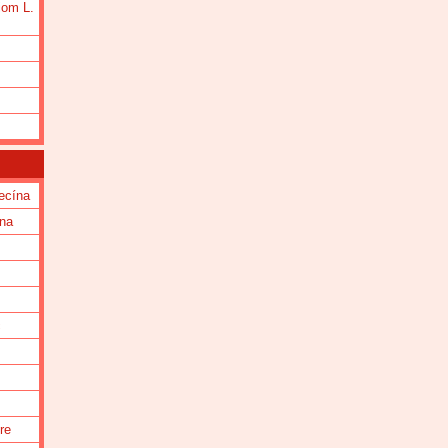
iom L.
ecína
una
c
re