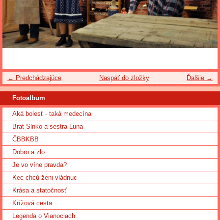
← Predchádzajúce
Naspäť do zložky
Ďalšie →
Fotoalbum
Aká bolesť - taká medecína
Brat Slnko a sestra Luna
ČBBKBB
Dobro a zlo
Je vo víne pravda?
Kec chcú ženi vládnuc
Krása a statočnosť
Krížová cesta
Legenda o Vianociach