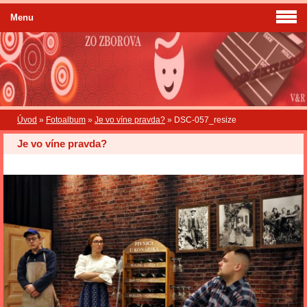
Menu
Úvod
»
Fotoalbum
»
Je vo víne pravda?
»
DSC-057_resize
Je vo víne pravda?