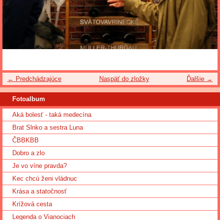
← Predchádzajúce
Naspäť do zložky
Ďalšie →
Fotoalbum
Aká bolesť - taká medecína
Brat Slnko a sestra Luna
ČBBKBB
Dobro a zlo
Je vo víne pravda?
Kec chcú ženi vládnuc
Krása a statočnosť
Krížová cesta
Legenda o Vianociach