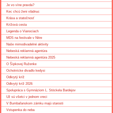
Je vo víne pravda?
Kec chcú ženi vládnuc
Krása a statočnosť
Krížová cesta
Legenda o Vianociach
MDS na festivale v Nitre
Naše mimodivadelné aktivity
Nebeská reklamná agentúra
Nebeská reklamná agentúra 2025
O Šípkovej Ruženke
Ochotnícke divadlo kedysi
Odkrytý kríž
Odkrytý kríž 2026
Spolupráca s Gymnáziom L. Stöckela Bardejov
Už sú všetci v jednom vreci
V Bumbaľanskom zámku majú starosti
Vstupenka do neba