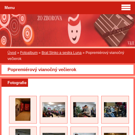
Menu
Úvod
»
Fotoalbum
»
Brat Slnko a sestra Luna
»
Popremiérový vianočný
večierok
Popremiérový vianočný večierok
Fotografie