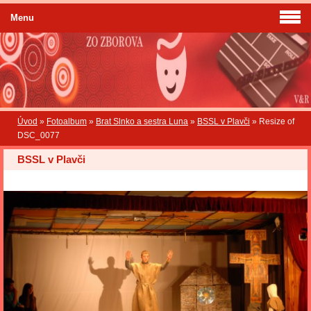
Menu
Úvod
»
Fotoalbum
»
Brat Slnko a sestra Luna
»
BSSL v Plavči
»
Resize of
DSC_0077
BSSL v Plavči