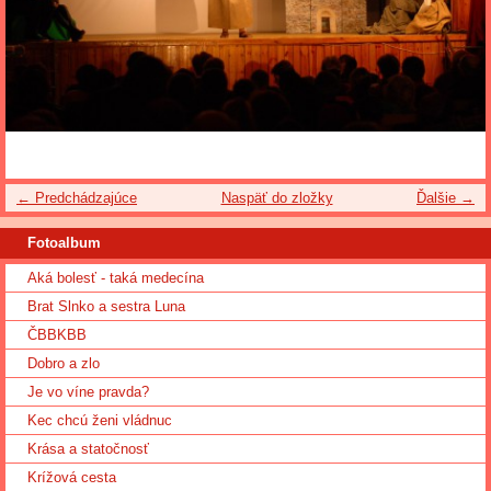
← Predchádzajúce
Naspäť do zložky
Ďalšie →
Fotoalbum
Aká bolesť - taká medecína
Brat Slnko a sestra Luna
ČBBKBB
Dobro a zlo
Je vo víne pravda?
Kec chcú ženi vládnuc
Krása a statočnosť
Krížová cesta