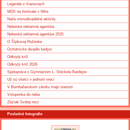
Legenda o Vianociach
MDS na festivale v Nitre
Naše mimodivadelné aktivity
Nebeská reklamná agentúra
Nebeská reklamná agentúra 2025
O Šípkovej Ruženke
Ochotnícke divadlo kedysi
Odkrytý kríž
Odkrytý kríž 2026
Spolupráca s Gymnáziom L. Stöckela Bardejov
Už sú všetci v jednom vreci
V Bumbaľanskom zámku majú starosti
Vstupenka do neba
Zázrak Svätej noci
Posledné fotografie