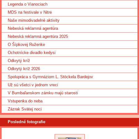
Legenda o Vianociach
MDS na festivale v Nitre
Naše mimodivadelné aktivity
Nebeská reklamná agentúra
Nebeská reklamná agentúra 2025
O Šípkovej Ruženke
Ochotnícke divadlo kedysi
Odkrytý kríž
Odkrytý kríž 2026
Spolupráca s Gymnáziom L. Stöckela Bardejov
Už sú všetci v jednom vreci
V Bumbaľanskom zámku majú starosti
Vstupenka do neba
Zázrak Svätej noci
Posledné fotografie