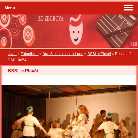
Menu
Úvod
»
Fotoalbum
»
Brat Slnko a sestra Luna
»
BSSL v Plavči
»
Resize of
DSC_0054
BSSL v Plavči