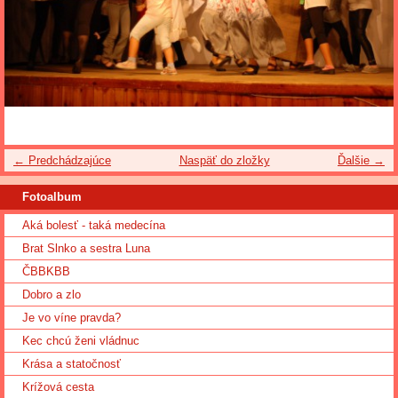
← Predchádzajúce
Naspäť do zložky
Ďalšie →
Fotoalbum
Aká bolesť - taká medecína
Brat Slnko a sestra Luna
ČBBKBB
Dobro a zlo
Je vo víne pravda?
Kec chcú ženi vládnuc
Krása a statočnosť
Krížová cesta