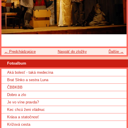
← Predchádzajúce
Naspäť do zložky
Ďalšie →
Fotoalbum
Aká bolesť - taká medecína
Brat Slnko a sestra Luna
ČBBKBB
Dobro a zlo
Je vo víne pravda?
Kec chcú ženi vládnuc
Krása a statočnosť
Krížová cesta