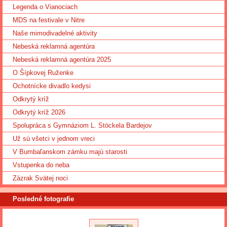
Legenda o Vianociach
MDS na festivale v Nitre
Naše mimodivadelné aktivity
Nebeská reklamná agentúra
Nebeská reklamná agentúra 2025
O Šípkovej Ruženke
Ochotnícke divadlo kedysi
Odkrytý kríž
Odkrytý kríž 2026
Spolupráca s Gymnáziom L. Stöckela Bardejov
Už sú všetci v jednom vreci
V Bumbaľanskom zámku majú starosti
Vstupenka do neba
Zázrak Svätej noci
Posledné fotografie