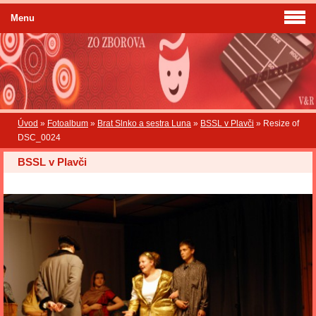
Menu
Úvod
»
Fotoalbum
»
Brat Slnko a sestra Luna
»
BSSL v Plavči
»
Resize of
DSC_0024
BSSL v Plavči