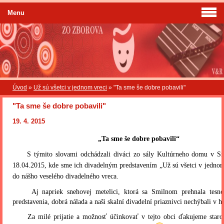
Menu
Úvod
»
Už sú všetci v jednom vreci
»
"Ta sme še dobre pobavili"
"Ta sme še dobre pobavili"
19. 4. 2015
„Ta sme še dobre pobavili“
S týmito slovami odchádzali diváci zo sály Kultúrneho domu v Sm
18.04.2015, kde sme ich divadelným predstavením „Už sú všetci v jednom 
do nášho veselého divadelného vreca.
Aj napriek snehovej metelici, ktorá sa Smilnom prehnala tesne
predstavenia, dobrá nálada a naši skalní divadelní priaznivci nechýbali v h
Za milé prijatie a možnosť účinkovať v tejto obci ďakujeme staros