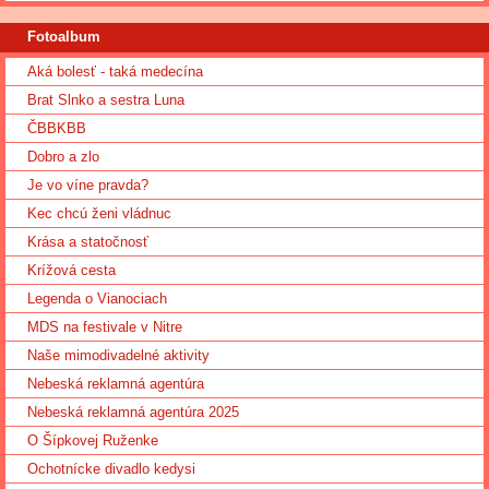
Fotoalbum
Aká bolesť - taká medecína
Brat Slnko a sestra Luna
ČBBKBB
Dobro a zlo
Je vo víne pravda?
Kec chcú ženi vládnuc
Krása a statočnosť
Krížová cesta
Legenda o Vianociach
MDS na festivale v Nitre
Naše mimodivadelné aktivity
Nebeská reklamná agentúra
Nebeská reklamná agentúra 2025
O Šípkovej Ruženke
Ochotnícke divadlo kedysi