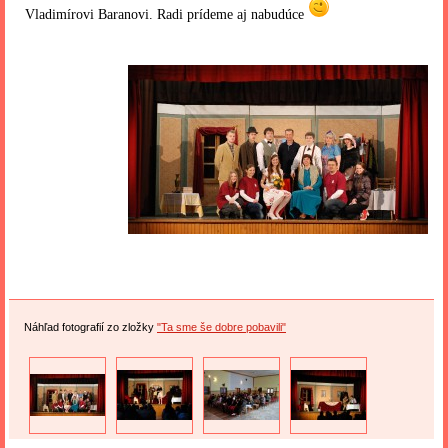
Vladimírovi Baranovi. Radi prídeme aj nabudúce
Náhľad fotografií zo zložky
"Ta sme še dobre pobavili"